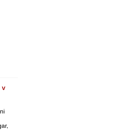
 v
ni
ar,