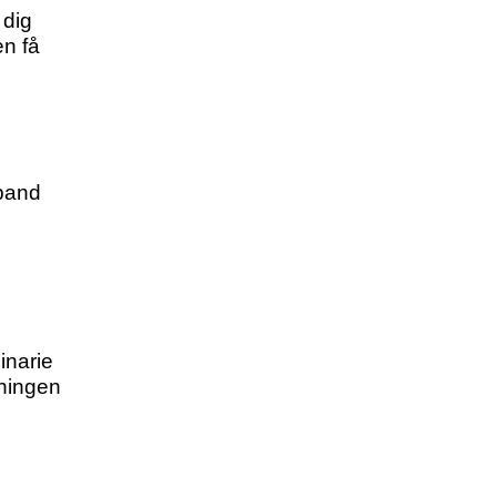
 dig
en få
mband
inarie
äningen