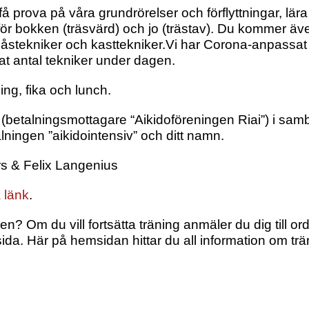
prova på våra grundrörelser och förflyttningar, lära
för bokken (träsvärd) och jo (trästav). Du kommer äv
åstekniker och kasttekniker.Vi har Corona-anpassat
at antal tekniker under dagen.
ning, fika och lunch.
7 (betalningsmottagare “Aikidoföreningen Riai”) i sa
ingen ”aikidointensiv” och ditt namn.
rs & Felix Langenius
 länk
.
n? Om du vill fortsätta träning anmäler du dig till ord
ida. Här på hemsidan hittar du all information om tr