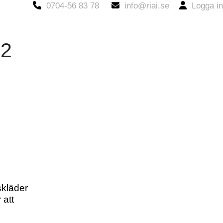
0704-56 83 78
info@riai.se
Logga in
22
skläder
 att