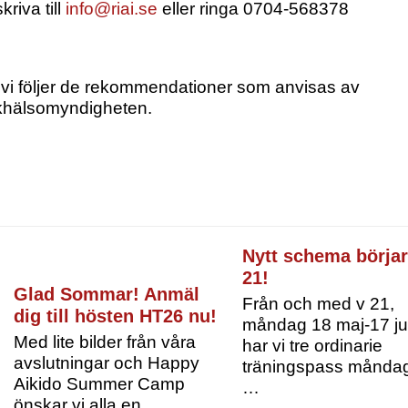
kriva till
info@riai.se
eller ringa 0704-568378
k, vi följer de rekommendationer som anvisas av
lkhälsomyndigheten.
Nytt schema börjar
21!
Glad Sommar! Anmäl
Från och med v 21,
dig till hösten HT26 nu!
måndag 18 maj-17 ju
Med lite bilder från våra
har vi tre ordinarie
avslutningar och Happy
träningspass måndag
Aikido Summer Camp
…
önskar vi alla en…