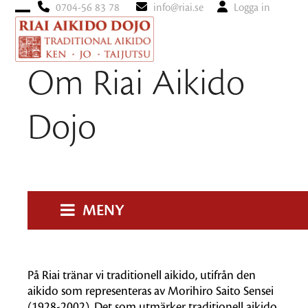
0704-56 83 78
info@riai.se
Logga in
Open
Close
mobile
mobile
menu
menu
Om Riai Aikido
Dojo
MENY
På Riai tränar vi traditionell aikido, utifrån den
aikido som representeras av Morihiro Saito Sensei
(1928-2002). Det som utmärker traditionell aikido