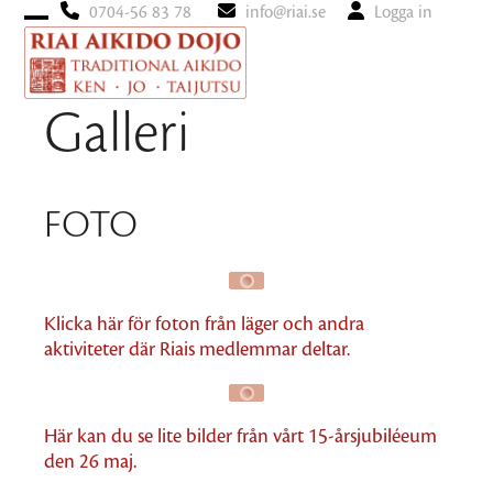
0704-56 83 78
info@riai.se
Logga in
Open
Close
mobile
mobile
menu
menu
Galleri
FOTO
Klicka här för foton från läger och andra
aktiviteter där Riais medlemmar deltar.
Här kan du se lite bilder från vårt 15-årsjubiléeum
den 26 maj.