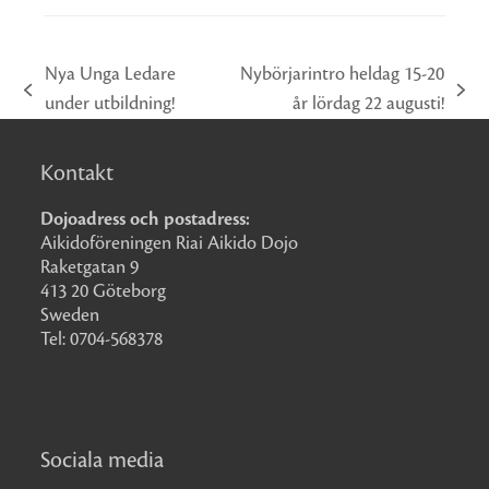
Nya Unga Ledare
Nybörjarintro heldag 15-20
previous
next
under utbildning!
år lördag 22 augusti!
post:
post:
Kontakt
Dojoadress och postadress:
Aikidoföreningen Riai Aikido Dojo
Raketgatan 9
413 20 Göteborg
Sweden
Tel: 0704-568378
Sociala media