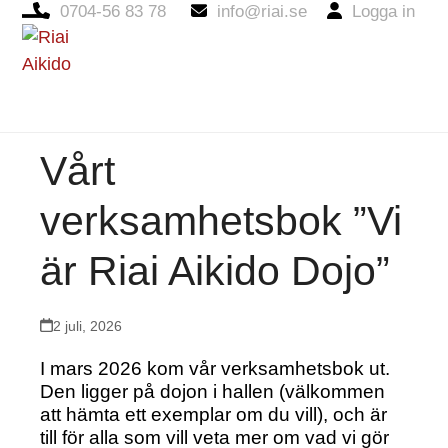
0704-56 83 78
info@riai.se
Logga in
Open
Close
mobile
mobile
menu
menu
Vårt
verksamhetsbok ”Vi
är Riai Aikido Dojo”
2 juli, 2026
I mars 2026 kom vår verksamhetsbok ut.
Den ligger på dojon i hallen (välkommen
att hämta ett exemplar om du vill), och är
till för alla som vill veta mer om vad vi gör