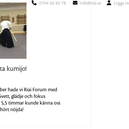
0704-56 83 78
info@riai.se
Logga in
ta kumijo!
er hade vi Riai Forum med
vett, glädje och fokus
er 5,5 timmar kunde känna oss
hört nöjda!