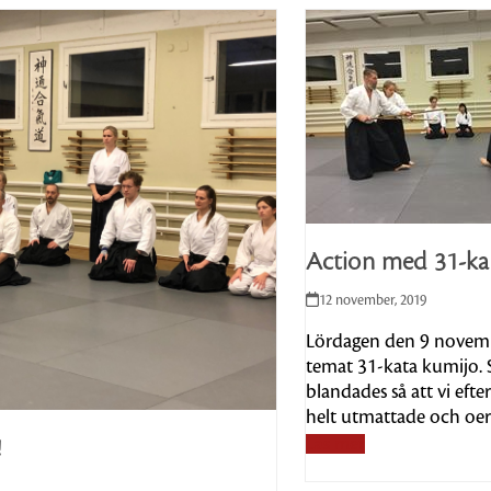
Action med 31-ka
12 november, 2019
Lördagen den 9 novemb
temat 31-kata kumijo. S
blandades så att vi eft
helt utmattade och oer
Läs mer
!