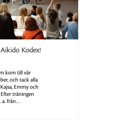
Aikido Kodex!
m kom till vår
er, och tack alla
, Kajsa, Emmy och
 Efter träningen
. a. från…