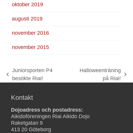
oktober 2019
augusti 2019
november 2016
november 2015
Juniorsporten P4
Halloweenträning
previous
next
besökte Riai!
på Riai!
post:
post:
Kontakt
Dojoadress och postadress:
Aikidoföreningen Riai Aikido Dojo
Raketgatan 9
413 20 Göteborg