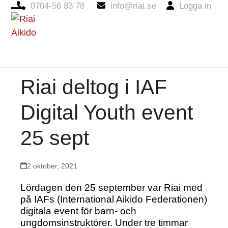
0704-56 83 78
info@riai.se
Logga in
Open
Close
mobile
mobile
menu
menu
Riai deltog i IAF
Digital Youth event
25 sept
2 oktober, 2021
Lördagen den 25 september var Riai med
på IAFs (International Aikido Federationen)
digitala event för barn- och
ungdomsinstruktörer. Under tre timmar