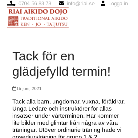
0704-56 83 78
info@riai.se
Logga in
Open
Close
mobile
mobile
menu
menu
Tack för en
glädjefylld termin!
15 juni, 2021
Tack alla barn, ungdomar, vuxna, föräldrar,
Unga Ledare och instruktörer för allas
insatser under vårterminen. Här kommer
lite bilder med glimtar från några av våra
träningar. Utöver ordinarie träning hade vi
gosedjursträning för grupp 1 & 2,