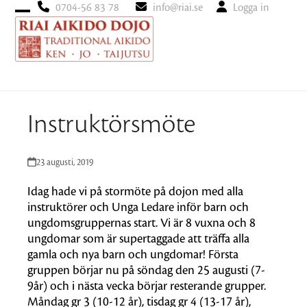
0704-56 83 78
info@riai.se
Logga in
Open
Close
mobile
mobile
menu
menu
Instruktörsmöte
23 augusti, 2019
Idag hade vi på stormöte på dojon med alla
instruktörer och Unga Ledare inför barn och
ungdomsgruppernas start. Vi är 8 vuxna och 8
ungdomar som är supertaggade att träffa alla
gamla och nya barn och ungdomar! Första
gruppen börjar nu på söndag den 25 augusti (7-
9år) och i nästa vecka börjar resterande grupper.
Måndag gr 3 (10-12 år), tisdag gr 4 (13-17 år),