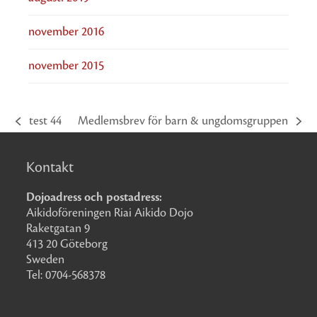
november 2016
november 2015
test 44
Medlemsbrev för barn & ungdomsgruppen
previous
next
post:
post:
Kontakt
Dojoadress och postadress:
Aikidoföreningen Riai Aikido Dojo
Raketgatan 9
413 20 Göteborg
Sweden
Tel: 0704-568378