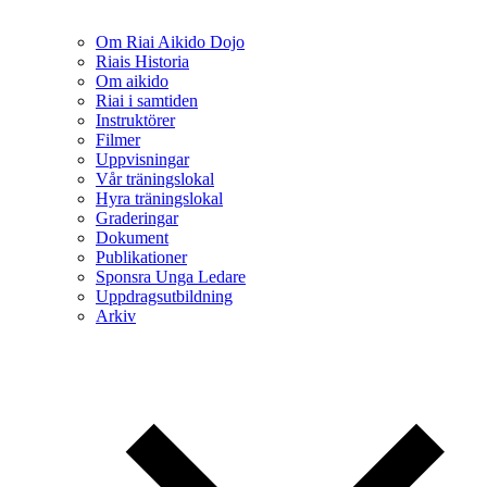
Om Riai Aikido Dojo
Riais Historia
Om aikido
Riai i samtiden
Instruktörer
Filmer
Uppvisningar
Vår träningslokal
Hyra träningslokal
Graderingar
Dokument
Publikationer
Sponsra Unga Ledare
Uppdragsutbildning
Arkiv