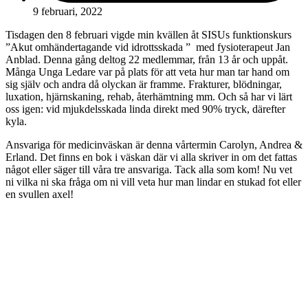
9 februari, 2022
Tisdagen den 8 februari vigde min kvällen åt SISUs funktionskurs
”Akut omhändertagande vid idrottsskada ” med fysioterapeut Jan
Anblad. Denna gång deltog 22 medlemmar, från 13 år och uppåt.
Många Unga Ledare var på plats för att veta hur man tar hand om
sig själv och andra då olyckan är framme. Frakturer, blödningar,
luxation, hjärnskaning, rehab, återhämtning mm. Och så har vi lärt
oss igen: vid mjukdelsskada linda direkt med 90% tryck, därefter
kyla.
Ansvariga för medicinväskan är denna vårtermin Carolyn, Andrea &
Erland. Det finns en bok i väskan där vi alla skriver in om det fattas
något eller säger till våra tre ansvariga. Tack alla som kom! Nu vet
ni vilka ni ska fråga om ni vill veta hur man lindar en stukad fot eller
en svullen axel!