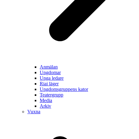
Anmälan
Ungdomar
Unga ledare
Riai läger
Ungdomsgruppens kator
Teatergrupp
Media
Arkiv
Vuxna