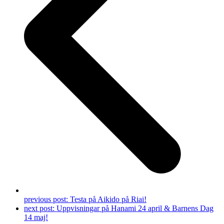
previous post:
Testa på Aikido på Riai!
next post:
Uppvisningar på Hanami 24 april & Barnens Dag
14 maj!