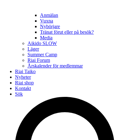
Anmälan
Vuxna
Nybörjare
Tränat förut eller på besök?
Media
Aikido SLOW
Läger
Summer Camp
Riai Forum
Årskalender för medlemmar
Riai Taiko
Nyheter
Riai shop
Kontakt
Sök