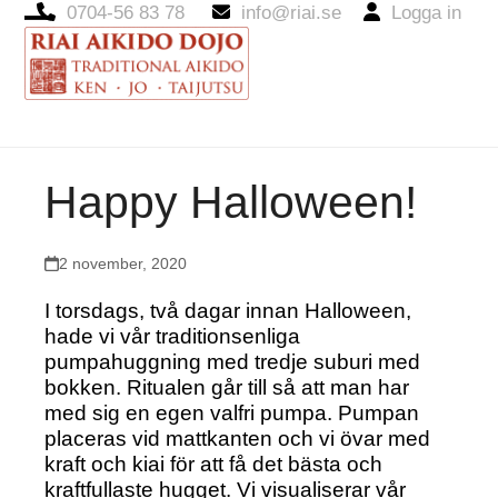
0704-56 83 78
info@riai.se
Logga in
Open
Close
mobile
mobile
menu
menu
Happy Halloween!
2 november, 2020
I torsdags, två dagar innan Halloween,
hade vi vår traditionsenliga
pumpahuggning med tredje suburi med
bokken. Ritualen går till så att man har
med sig en egen valfri pumpa. Pumpan
placeras vid mattkanten och vi övar med
kraft och kiai för att få det bästa och
kraftfullaste hugget. Vi visualiserar vår