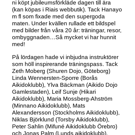
ni köpt jubileumsförkläde dagen till ära
(kan köpas i Riais webbutik). Tack Hanayo
m fl som fixade med den supergoda
maten. Under kvällen rullade ett bildspel
med bilder från våra 20 år: träningar, resor,
ombyggnaden…Så mycket vi har hunnit
med!
På lördagen hade vi inbjudna instruktörer
som höll inspirerande träningspass. Tack
Zeth Moberg (Shuren Dojo, Göteborg)
Linda Wennersten-Sporre (Borås
Aikidoklubb), Ylva Bäckman (Aikido Dojo
Gamlestaden), Leif Sunje (Hikari
Aikidoklubb), Maria Mossberg-Ahström
(Minnano Aikidoklubb), Mats
Alexandersson (Stockholms Aikidoklubb),
Niklas Björklund (Torsby Aikidoklubb),
Peter Sahlin (Mifuné Aikidoklubb Örebro)
och Jonas Palm (Lunds aikidoklubb).