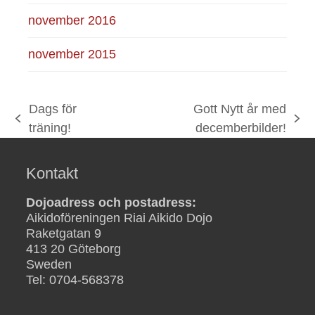
november 2016
november 2015
Dags för
Gott Nytt år med
previous
next
träning!
decemberbilder!
post:
post:
Kontakt
Dojoadress och postadress:
Aikidoföreningen Riai Aikido Dojo
Raketgatan 9
413 20 Göteborg
Sweden
Tel: 0704-568378