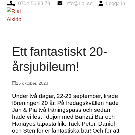
0704-56 83 78
info@riai.se
Logga in
Open
Close
mobile
mobile
menu
menu
Ett fantastiskt 20-
årsjubileum!
25 oktober, 2023
Under två dagar, 22-23 september, firade
föreningen 20 år. På fredagskvällen hade
Jan & Pia två träningspass och sedan
hade vi fest i dojon med Banzai Bar och
Hanayos tapastallrik. Tack Peter, Daniel
och Sten för er fantastiska bar! Och för att