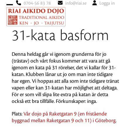
0704-56 83 78
info@riai.se
Logga in
Open
Close
mobile
mobile
menu
menu
31-kata basform
Denna heldag går vi igenom grunderna för jo
(trästav) och vårt fokus kommer att vara att gå
igenom en kata på 31 rörelser, det vi kallar för 31-
katan. Klubben lånar ut jo om man inte tidigare
har egen. Vi hoppas att alla som inte tidigare tränat
vapen eller kan 31-katan har möjlighet att deltaga.
För er som vill slipa lite extra på katan är detta
också ett bra tillfälle. Förkunskaper: inga.
Plats:
Vår dojo på Raketgatan 9 (en fristående
byggnad mellan Raketgatan 9 och 11) i Göteborg
.