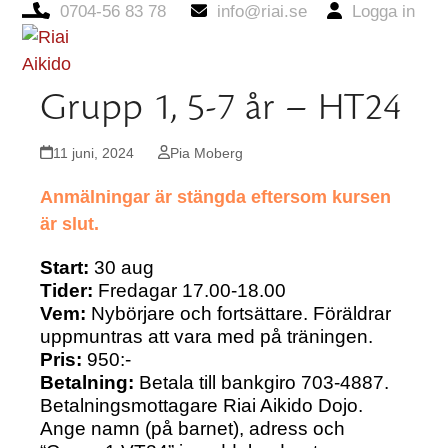
0704-56 83 78
info@riai.se
Logga in
Open
Close
mobile
mobile
Grupp 1, 5-7 år – HT24
menu
menu
11 juni, 2024
Pia Moberg
Anmälningar är stängda eftersom kursen
är slut.
Start:
30 aug
Tider:
Fredagar 17.00-18.00
Vem:
Nybörjare och fortsättare. Föräldrar
uppmuntras att vara med på träningen.
Pris:
950:-
Betalning:
Betala till bankgiro 703-4887.
Betalningsmottagare Riai Aikido Dojo.
Ange namn (på barnet), adress och