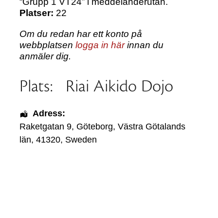
“Grupp 1 VT24” i meddelanderutan.
Platser:
22
Om du redan har ett konto på
webbplatsen
logga in här
innan du
anmäler dig.
Plats:
Riai Aikido Dojo
Adress:
Raketgatan 9
,
Göteborg
,
Västra Götalands
län
,
41320
,
Sweden