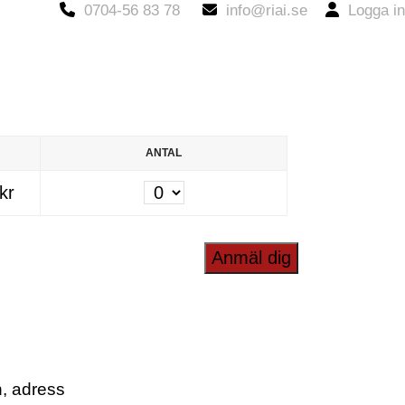
0704-56 83 78
info@riai.se
Logga in
ANTAL
Antal
kr
n, adress