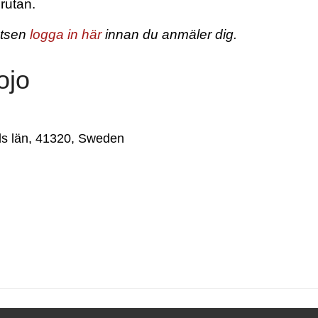
rutan.
atsen
logga in här
innan du anmäler dig.
ojo
s län
,
41320
,
Sweden