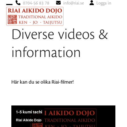
0704-56 83 78
info@riai.se
Logga in
Open
Close
mobile
mobile
menu
menu
Diverse videos &
information
Här kan du se olika Riai-filmer!