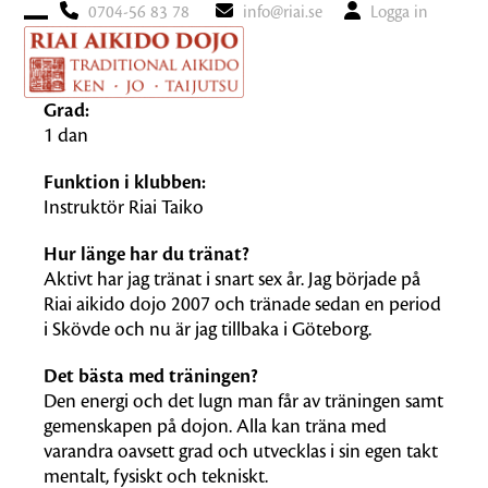
0704-56 83 78
info@riai.se
Logga in
Open
Close
mobile
mobile
Grad:
menu
menu
1 dan
Funktion i klubben:
Instruktör Riai Taiko
Hur länge har du tränat?
Aktivt har jag tränat i snart sex år. Jag började på
Riai aikido dojo 2007 och tränade sedan en period
i Skövde och nu är jag tillbaka i Göteborg.
Det bästa med träningen?
Den energi och det lugn man får av träningen samt
gemenskapen på dojon. Alla kan träna med
varandra oavsett grad och utvecklas i sin egen takt
mentalt, fysiskt och tekniskt.