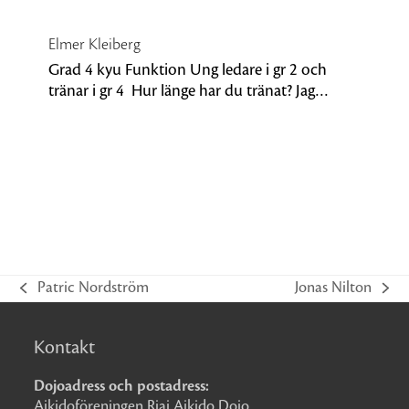
Elmer Kleiberg
Grad 4 kyu Funktion Ung ledare i gr 2 och
tränar i gr 4 Hur länge har du tränat? Jag…
Patric Nordström
Jonas Nilton
previous
next
post:
post:
Kontakt
Dojoadress och postadress:
Aikidoföreningen Riai Aikido Dojo