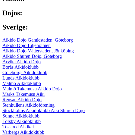
Dojos:
Sverige:
Aikido Dojo Gamlestaden, Göteborg
Aikido Dojo Liljeholmen
Aikido Dojo Vätterstaden, Jönköping
Aikido Shuren Dojo, Göteborg
Arvika Aikido Dojo
Borås Aikidoklubb
Göteborgs Aikidoklubb
Lunds Aikidoklubb
Malmö Aikidoklubb
Malmö Takemusu Aikido Dojo
Marks Takemusu Aiki
Rensan Aikido Dojo
Stenkullens Aikidoförening
Stockholms Aikidoklubb Aiki Shuren Dojo
Sunne Aikidoklubb
Torsby Aikidoklubb
Tostared Aikikai
Varbergs Aikidoklubb