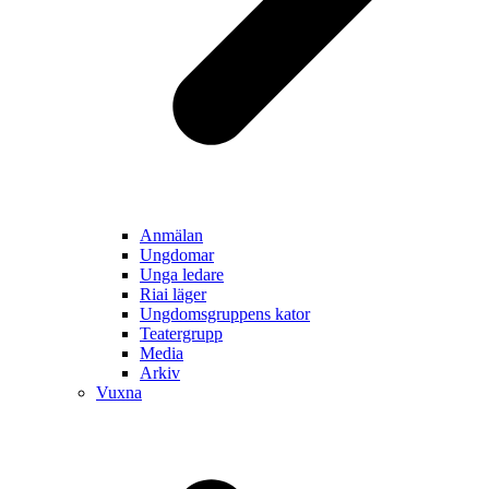
Anmälan
Ungdomar
Unga ledare
Riai läger
Ungdomsgruppens kator
Teatergrupp
Media
Arkiv
Vuxna