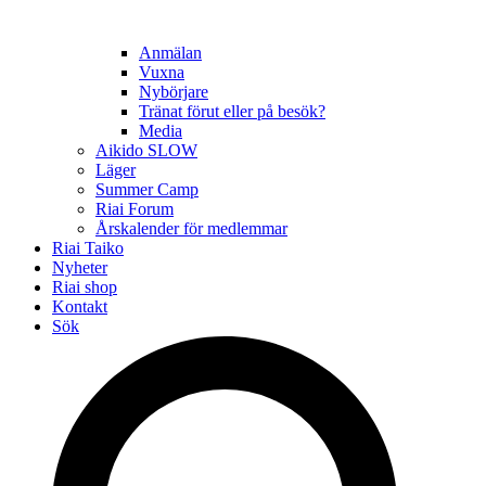
Anmälan
Vuxna
Nybörjare
Tränat förut eller på besök?
Media
Aikido SLOW
Läger
Summer Camp
Riai Forum
Årskalender för medlemmar
Riai Taiko
Nyheter
Riai shop
Kontakt
Sök