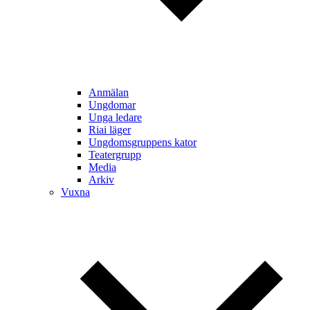
Anmälan
Ungdomar
Unga ledare
Riai läger
Ungdomsgruppens kator
Teatergrupp
Media
Arkiv
Vuxna