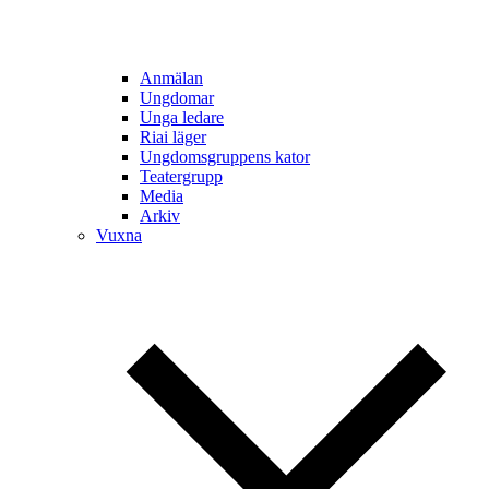
Anmälan
Ungdomar
Unga ledare
Riai läger
Ungdomsgruppens kator
Teatergrupp
Media
Arkiv
Vuxna