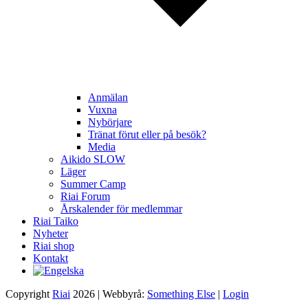
Anmälan
Vuxna
Nybörjare
Tränat förut eller på besök?
Media
Aikido SLOW
Läger
Summer Camp
Riai Forum
Årskalender för medlemmar
Riai Taiko
Nyheter
Riai shop
Kontakt
Copyright
Riai
2026 | Webbyrå:
Something Else
|
Login