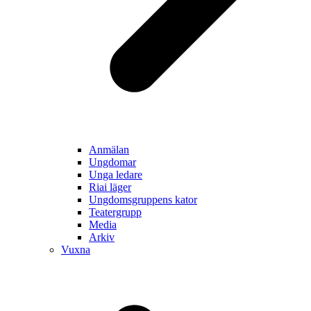
Anmälan
Ungdomar
Unga ledare
Riai läger
Ungdomsgruppens kator
Teatergrupp
Media
Arkiv
Vuxna