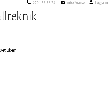
0704-56 83 78
info@riai.se
Logga in
lteknik
ppet ukemi