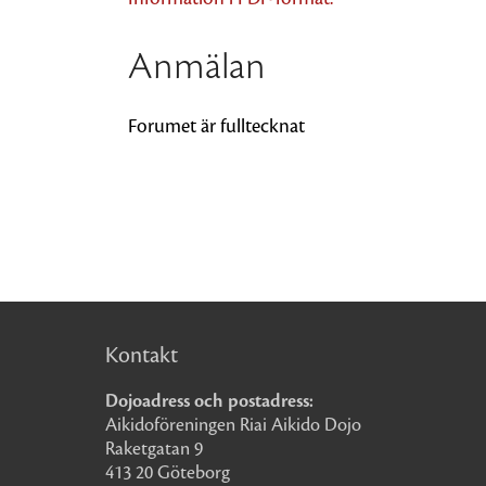
Anmälan
Forumet är fulltecknat
Kontakt
Dojoadress och postadress:
Aikidoföreningen Riai Aikido Dojo
Raketgatan 9
413 20 Göteborg