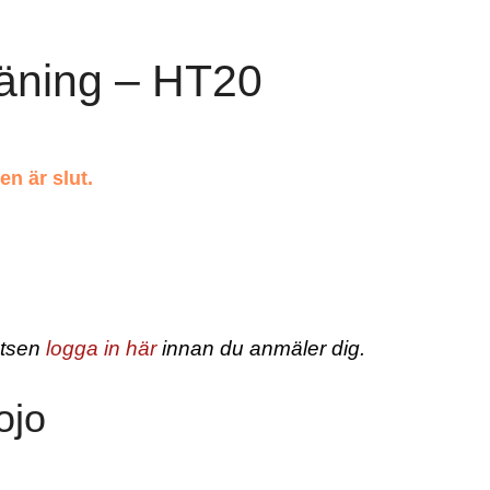
räning – HT20
n är slut.
atsen
logga in här
innan du anmäler dig.
ojo