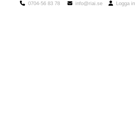
0704-56 83 78
info@riai.se
Logga in