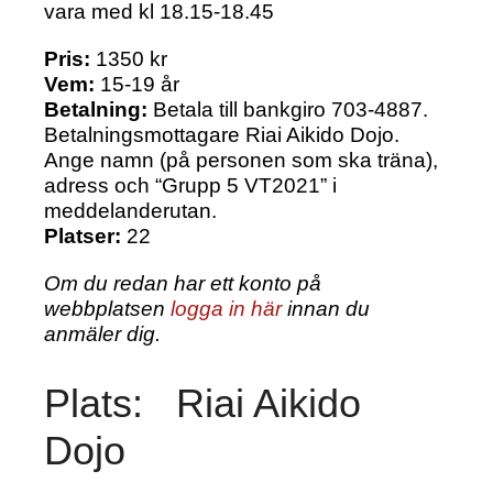
vara med kl 18.15-18.45
Pris:
1350 kr
Vem:
15-19 år
Betalning:
Betala till bankgiro 703-4887.
Betalningsmottagare Riai Aikido Dojo.
Ange namn (på personen som ska träna),
adress och “Grupp 5 VT2021” i
meddelanderutan.
Platser:
22
Om du redan har ett konto på
webbplatsen
logga in här
innan du
anmäler dig.
Plats:
Riai Aikido
Dojo