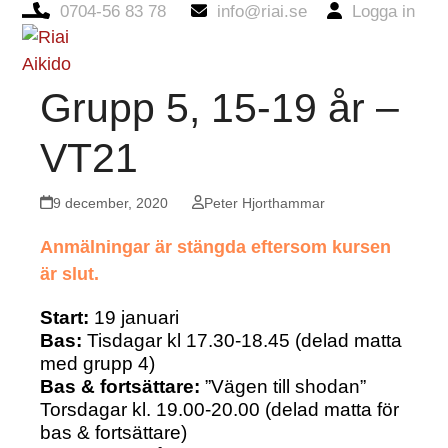
0704-56 83 78
info@riai.se
Logga in
Open
Close
mobile
mobile
Grupp 5, 15-19 år –
menu
menu
VT21
9 december, 2020
Peter Hjorthammar
Anmälningar är stängda eftersom kursen
är slut.
Start:
19 januari
Bas:
Tisdagar kl 17.30-18.45 (delad matta
med grupp 4)
Bas & fortsättare:
”Vägen till shodan”
Torsdagar kl. 19.00-20.00 (delad matta för
bas & fortsättare)