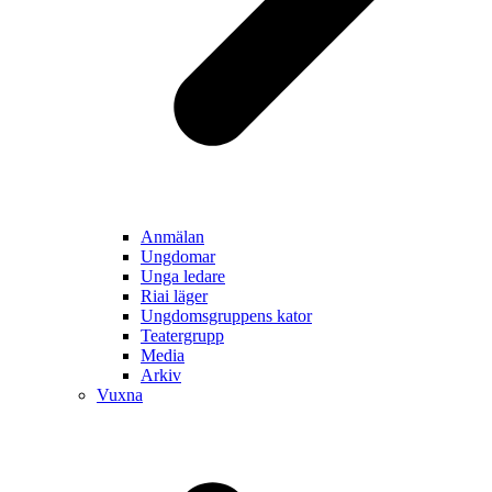
Anmälan
Ungdomar
Unga ledare
Riai läger
Ungdomsgruppens kator
Teatergrupp
Media
Arkiv
Vuxna