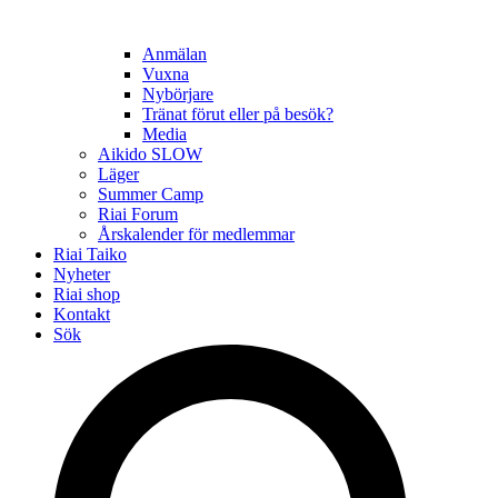
Anmälan
Vuxna
Nybörjare
Tränat förut eller på besök?
Media
Aikido SLOW
Läger
Summer Camp
Riai Forum
Årskalender för medlemmar
Riai Taiko
Nyheter
Riai shop
Kontakt
Sök