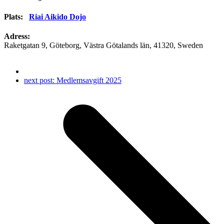
Plats:
Riai Aikido Dojo
Adress:
Raketgatan 9
,
Göteborg
,
Västra Götalands län
,
41320
,
Sweden
next post:
Medlemsavgift 2025