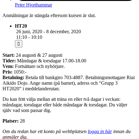
Peter Hjorthammar
Anmälningar är stängda eftersom kursen är slut.
HT20
26 juni, 2020 - 8 december, 2020
11:10 - 10:10
Start:
24 augusti & 27 augusti
Tider:
Måndagar & torsdagar 17.00-18.00
Vem:
Fortsättare och nybörjare.
Pris:
1050:-
Betalning:
Betala till bankgiro 703-4887. Betalningsmottagare Riai
Aikido Dojo. Ange namn (på barnet), adress och “Grupp 3
HT2020” i meddelanderutan.
Du kan fritt välja mellan att träna en eller två dagar i veckan:
måndagar, torsdagar eller både måndagar & torsdagar. Du väljer
själv vad som passar dig.
Platser:
28
Om du redan har ett konto på webbplatsen
logga in här
innan du
anmäler dig.