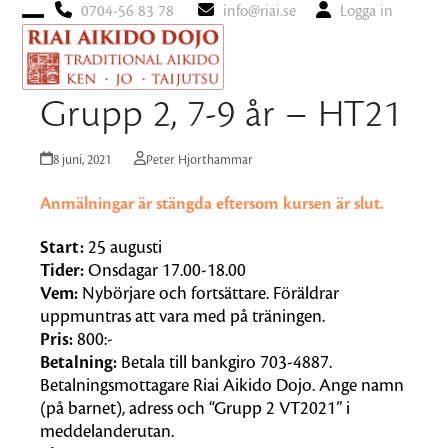
0704-56 83 78
info@riai.se
Logga in
Open
Close
mobile
mobile
menu
menu
Grupp 2, 7-9 år – HT21
8 juni, 2021
Peter Hjorthammar
Anmälningar är stängda eftersom kursen är slut.
Start:
25 augusti
Tider:
Onsdagar 17.00-18.00
Vem:
Nybörjare och fortsättare. Föräldrar
uppmuntras att vara med på träningen.
Pris:
800:-
Betalning:
Betala till bankgiro 703-4887.
Betalningsmottagare Riai Aikido Dojo. Ange namn
(på barnet), adress och “Grupp 2 VT2021” i
meddelanderutan.