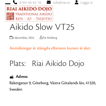
0704-56 83 78
info@riai.se
Logga in
Open
Close
mobile
mobile
menu
menu
Aikido Slow VT25
6 december, 2024
Pia Moberg
Anmälningar är stängda eftersom kursen är slut.
Plats:
Riai Aikido Dojo
Adress:
Raketgatan 9
,
Göteborg
,
Västra Götalands län
,
41320
,
Sweden